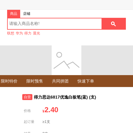
商品
店铺
联想
华为
得力
晨光
限时特价
限时预售
共同拼团
快速下单
得力思达6817优逸白板笔(蓝) (支)
自营
2.40
价格
¥
起订量
≥1支