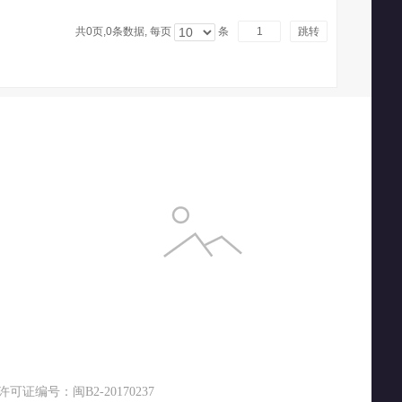
共0页,
0
条数据, 每页
条
跳转
证编号：闽B2-20170237