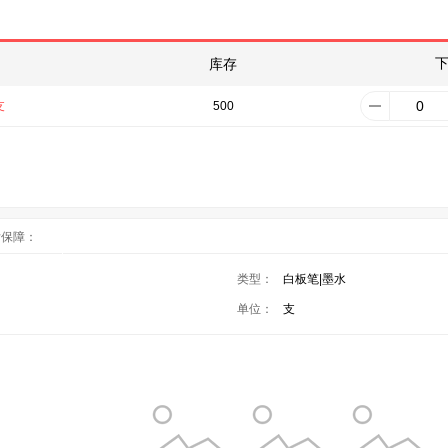
库存
支
500
后保障：
类型：
白板笔|墨水
单位：
支