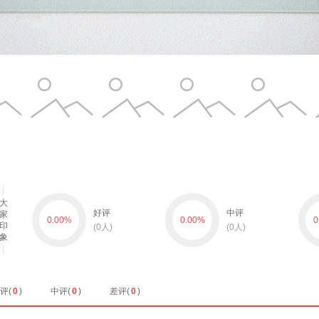
大
好评
中评
家
0.00
%
0.00
%
0
印
(
0
人)
(
0
人)
象
评(
0
)
中评(
0
)
差评(
0
)
暂无数据