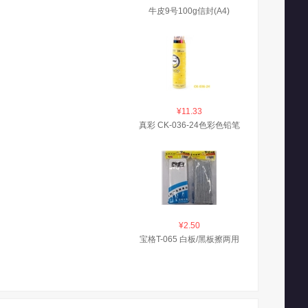
牛皮9号100g信封(A4)
¥11.33
真彩 CK-036-24色彩色铅笔
¥2.50
宝格T-065 白板/黑板擦两用