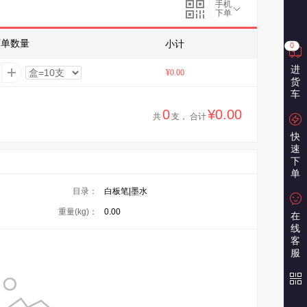
手机
下单
下单数量
小计
0
进
¥0.00
货
车
0
¥0.00
共
支， 合计
快
速
下
单
目录：
白板笔|墨水
重量(kg)：
0.00
在
线
客
服