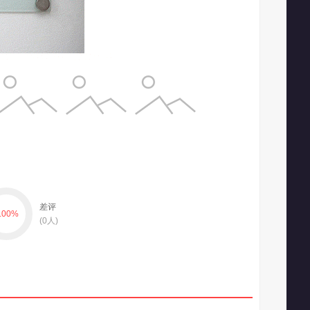
差评
.00
%
(
0
人)