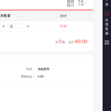
下
手机
单
下单
下单数量
小计
在
线
¥0.00
客
服
0
¥0.00
共
袋， 合计
目录：
泡棉胶带
重量(kg)：
0.00