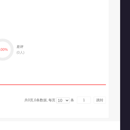
差评
.00
%
(
0
人)
共0页,
0
条数据, 每页
条
跳转