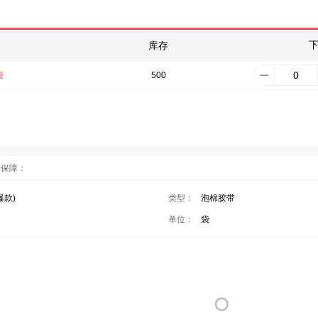
库存
袋
500
后保障：
爆款)
类型：
泡棉胶带
单位：
袋