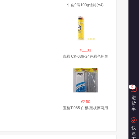
牛皮9号100g信封(A4)
¥11.33
真彩 CK-036-24色彩色铅笔
0
进
¥2.50
货
宝格T-065 白板/黑板擦两用
车
快
速