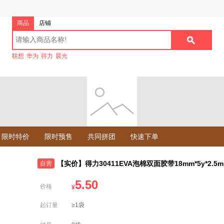
商品
店铺
联想
华为
得力
晨光
限时特价
限时预售
共同拼团
快速下单
【实价】得力30411EVA泡棉双面胶带18mm*5y*2.5mm
自营
5.50
价格
¥
起订量
≥1袋