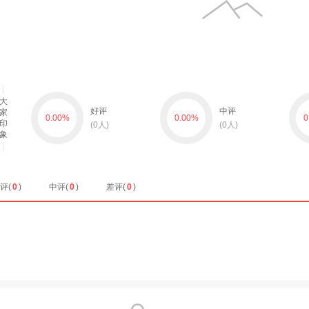
大
好评
中评
家
0.00
%
0.00
%
0
印
(
0
人)
(
0
人)
象
评(
0
)
中评(
0
)
差评(
0
)
暂无数据