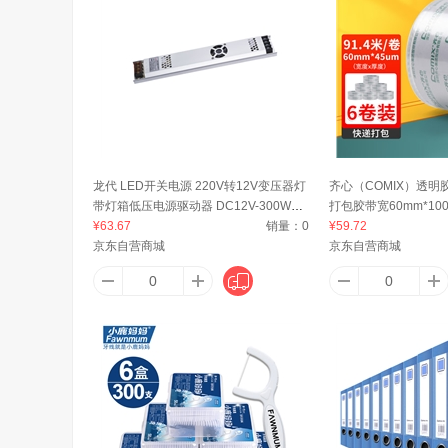
澳牧
AMP NETCONNECT
安科
AETEL
广
龙代 LED开关电源 220V转12V变压器灯
齐心（COMIX）透
带灯箱低压电源驱动器 DC12V-300W
打包胶带宽60mm*100y
AZT
安大叔
ANNA 
【京仓】
¥63.67
销量：
0
卷JP6010-6 6卷装可
¥59.72
京东自营商城
京东自营商城
艾杰普（JEPPE）
艾博菲（IBF）
奥
艾克（AIKE）
阿格利司（AGRIC）