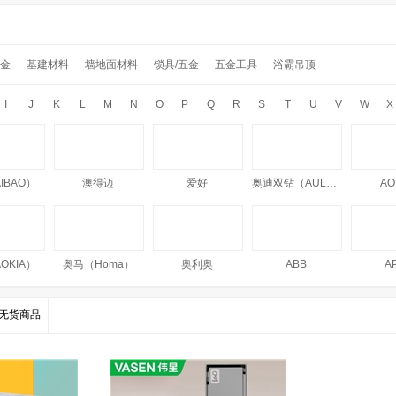
金
基建材料
墙地面材料
锁具/五金
五金工具
浴霸吊顶
I
J
K
L
M
N
O
P
Q
R
S
T
U
V
W
X
IBAO）
澳得迈
爱好
奥迪双钻（AULDEY）
AO
OKIA）
奥马（Homa）
奥利奥
ABB
A
无货商品
IRO
阿尼玛卿（Anemaqen）
澳丝（AUSSIE）
澳瑞德