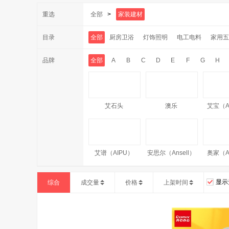
重选
全部
>
家装建材
目录
全部
厨房卫浴
灯饰照明
电工电料
家用五
品牌
全部
A
B
C
D
E
F
G
H
艾石头
澳乐
艾宝（A
艾谱（AIPU）
安思尔（Ansell）
奥家（A
显示
综合
成交量
价格
上架时间
奥洁娅（Aojieya）
Amercook
AM