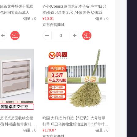
绿茶龙井酥饼干蛋糕
齐心(Comix) 皮面笔记本子/记事本/日记
包休闲零食品成人
本/会议记录本 25K 74张 黑色 C4612
榴哥
奥利奥（Oreo）
奥克斯
销量：
0
¥10.01
销量：
0
京东自营商城
阿里斯顿（ARISTON）
艾力生（ORISON）
奥妙
舒乐
爱时乐（Astick）
爱敬（AEKYUNG）
ree
昂来瑞特（Online netailers）
艾贝拉
桌书桌桌面收纳盒柜
鸣固 大扫把 竹扫把【5把装】大号笤帚
4资料/档案柜带索引标
扫帚 环卫马路物业柏油道路 3.5斤带叶竹
公用品白色
销量：
0
枝连体
¥179.87
销量：
0
wown）
艾惟诺（Aveeno）
AEY
京东自营商城