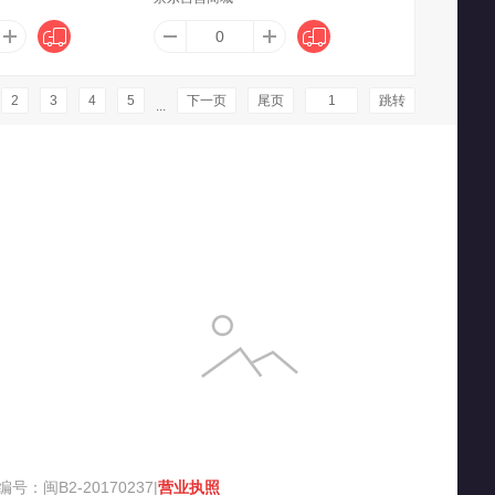
纳堡
AOC
爱博（AIBO）
2
3
4
5
下一页
尾页
跳转
...
eFlower
爱仕达（ASD）
阿依舍（ayishe）
MES
爱尚果兹
爱德华医生（Dr-lite）
尔乐
安丹迪（Adandyish）
爱马仕（HERMES）
荟堂
AUSUM
奥斯邦（Ausbond）
闽B2-20170237|
营业执照