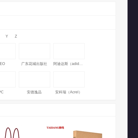
Y
Z
EO
广东花城出版社
阿迪达斯（adidas）
PC
安德逸品
安科瑞（Acrel）
安巧象（ANQIAOXIANG）
爱涂图（Artoop）
阿拉丁（aladdin）