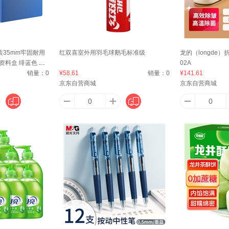
KER
安全牌（ANQUANPAI）
傲胜（OSIM）
爱他美（Aptamil）
安至
装35mm牢固耐用
红双喜室外用羽毛球鹅毛标准级
龙的（longde）
资料盒 绯蓝色 标
02A
PPLE）
A家家具
澳丹奴（AUDIANO）
爱步
爱
0
销量：
0
¥58.61
销量：
0
¥141.61
京东自营商城
京东自营商城
Arla）
阿沙姆
艾薇（AVIVI）
APP
阿道夫
阿迪达斯 （adidas）
澳雪（accen）
广佳
阿尔卑斯（alpenwater）
kang）
阿宝丽
爱宝（Aibao）
Angelamiao
AS 