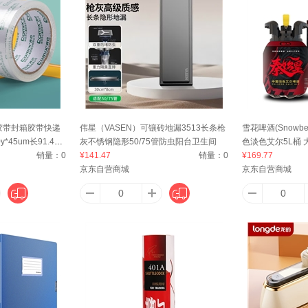
爱顿博格（AnthonBerg）
A-TIMES
安安金纯（A'Gensn）
安特达
AIR
博
安心
安步塔
AUKEY
爱
明胶带封箱胶带快递
伟星（VASEN）可镶砖地漏3513长条枪
雪花啤酒(Snowb
*45um长91.4米/
灰不锈钢隐形50/75管防虫阳台卫生间
色淡色艾尔5L桶 
BELLA
AJI
ASAT
auratic
ANS
定制
销量：
0
¥141.47
销量：
0
¥169.77
京东自营商城
京东自营商城
友
AUCS
爱博翔
奥士达（OASTAR）
艾唯倪（i
AA网（AA SKINCARE）
艾普康（ApaCare）
爱思贝（EARTH'S BEST）
ALICE
阿