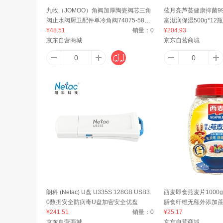
九牧（JOMOO）角阀加厚陶瓷阀芯三角
蓝月亮芦荟健康抑菌99
阀止水阀厨卫配件单冷角阀74075-580/1
富滋润保湿500g*12瓶
阿司倍鹭（ASVEL）
Aqara
奥速（A
C-1
¥48.51
销量：
0
¥204.93
京东自营商城
京东自营商城
阿芙（AFU）
A&T
呵美
艾比琪
A
a1
acer
奥利
朗科 (Netac) U盘 U335S 128GB USB3.
西麦即食燕麦片1000
0数据安全防病毒U盘加密安全优盘
膳食纤维无额外添加
¥241.51
销量：
0
¥25.17
Aekyung Age20's
安赛瑞
AK
京东自营商城
京东自营商城