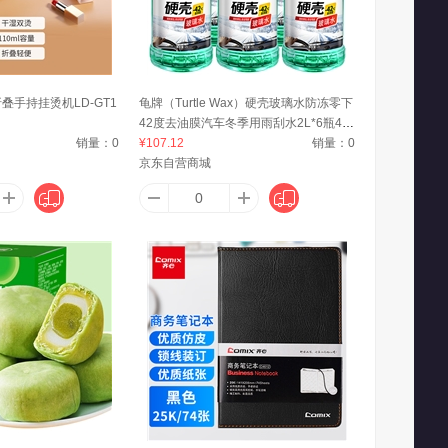
防护
奥佳华
爱普生
折叠手持挂烫机LD-GT1
龟牌（Turtle Wax）硬壳玻璃水防冻零下
42度去油膜汽车冬季用雨刮水2L*6瓶40
仕达
澳芝曼（G＆M）
爱快（iKuai）
销量：
0
83-6
¥107.12
销量：
0
京东自营商城
.蒂姆森
阿道夫·蒂姆森
爱之旅
奥伦纳素（Erno Laszlo）
澳格菲（ORGEFY）
奥尼捷
ONE
Andrea
AP