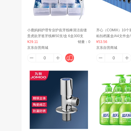
阿姆斯
奥赛
AN
小鹿妈妈护理专业护齿牙线棒清洁齿缝
齐心（COMIX）10个
贵虎款牙签牙线棒50支/盒 6盒300支
粘扣档案盒/A4文件盒/
安沃运
广乐
苹果（A
¥29.11
销量：
0
签 办公用品EA1001-1
¥53.56
京东自营商城
京东自营商城
阿德勒
爱康
阿尔乐（
阿道夫
安扣（ANKOU）
安慕斯（Anmous）
Allgll
奥康（Ao