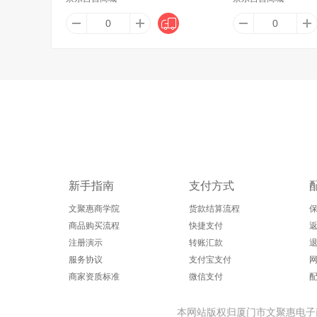
Artiart
澳芝曼
爱家（Al
奥派克（AOPIK）
奥邦
安燚
澳纽宝
ART
新手指南
支付方式
文聚惠商学院
货款结算流程
商品购买流程
快捷支付
返
注册演示
转账汇款
爱普诗（Alpes d'Or）
Amino mason
爱迪
服务协议
支付宝支付
商家资质标准
微信支付
埃普（UP）
爱惠浦（Everpure）
爱
本网站版权归厦门市文聚惠电子商务股