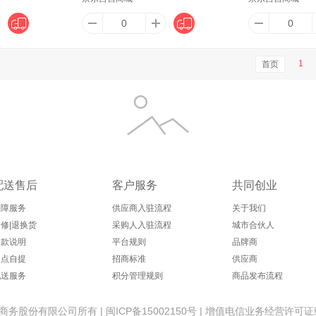
lJoy）
安可新
安宝笛
艾君（Ajun）
广百
1
首页
奥朴兰诗（Oripurus）
敖东
奥林丹
爱慕（Aimer）
ALittl
OOLS
艾尚燕（AISAN BIRD'S NEST）
安睡宝（SOMERELLE）
Ahava
AS
配送售后
客户服务
共同创业
保障服务
供应商入驻流程
关于我们
修|退换货
采购人入驻流程
城市合伙人
退款说明
平台规则
品牌商
威克
爱柯部落
AOLANLA
艾美特（AIRMATE）
安
网点自提
招商标准
供应商
配送服务
积分管理规则
商品发布流程
帝人
安热沙（Anessa）
爱伽丝（Ajuste）
爱戈德（aigede）
安
份有限公司所有 | 闽ICP备15002150号 | 增值电信业务经营许可证编号：