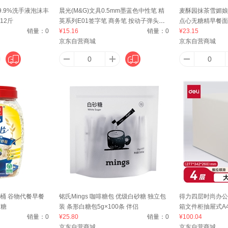
.9%洗手液泡沫丰
晨光(M&G)文具0.5mm墨蓝色中性笔 精
麦酥园抹茶雪媚娘
12斤
英系列E01签字笔 商务笔 按动子弹头水
点心无糖精早餐面
SHU）
安泰（antas）
安踏（ANTA）
安顾宜（ACTY）
阿
销量：
0
笔 医用处方笔 12支/盒AGP89703
¥15.16
销量：
0
¥23.15
京东自营商城
京东自营商城
艾美特（Airmate ）
Apple
傲玛（O·M PROUD HORSE）
阿里山
21
阿尔法蛋
AMAZFIT
安兴
爱
芬卡
爱必达（AIBIDA）
ANPOTO
安达露西
Ast
g桶 谷物代餐早餐
铭氏Mings 咖啡糖包 优级白砂糖 独立包
得力四层时尚办公
蔗糖
装 条形白糖包5g×100条 伴侣
箱文件柜抽屉式A
销量：
0
¥25.80
销量：
0
签学科试卷分类办
¥100.04
OKO
爱达力（Nactalia）
ABEPC
安娜苏（Anna sui）
埃微（i
京东自营商城
京东自营商城