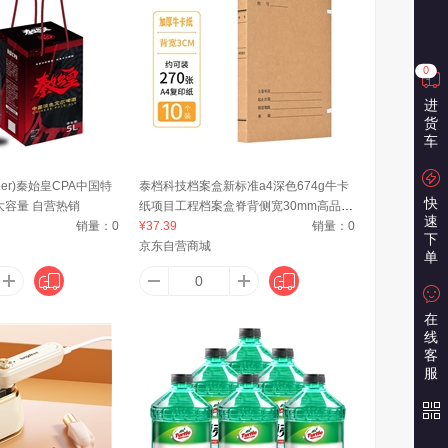
FLY
爱安特
安洁
0
进
货
墨绘
爱华
爱格
车
eer)秦始皇CPA中国特
泰档科技档案盒新标准a4深色674g牛卡
快
大容量 自营热销
纸项目工程档案盒脊背侧宽30mm高品质
ELL
爱得利（IVORY）
Avec Moi
速
销量：
0
【10个】TA01251
¥37.39
销量：
0
下
京东自营商城
单
venet）
ALL-JOINT
爱普生（EPSON）
在
线
客
服
一波
澳宝
奥丽思（AOLISI）