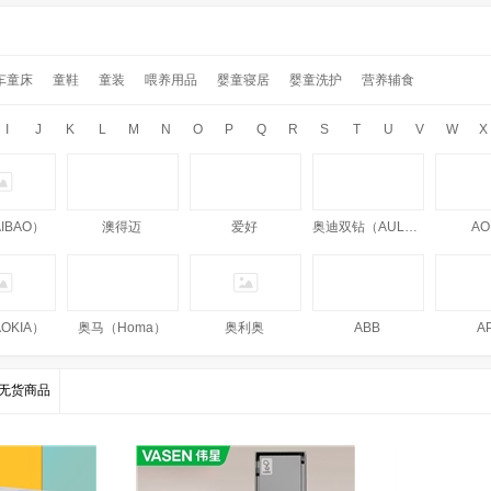
车童床
童鞋
童装
喂养用品
婴童寝居
婴童洗护
营养辅食
I
J
K
L
M
N
O
P
Q
R
S
T
U
V
W
X
IBAO）
澳得迈
爱好
奥迪双钻（AULDEY）
AO
OKIA）
奥马（Homa）
奥利奥
ABB
A
无货商品
IRO
阿尼玛卿（Anemaqen）
澳丝（AUSSIE）
澳瑞德