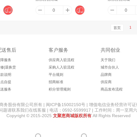
lJoy）
安可新
安宝笛
艾君（Ajun）
广百
1
首页
配送售后
客户服务
共同创业
奥朴兰诗（Oripurus）
敖东
奥林丹
爱慕（Aimer）
ALittl
保障服务
供应商入驻流程
关于我们
修|退换货
采购人入驻流程
城市合伙人
退款说明
平台规则
品牌商
OOLS
艾尚燕（AISAN BIRD'S NEST）
安睡宝（SOMERELLE）
Ahava
AS
网点自提
招商标准
供应商
配送服务
积分管理规则
商品发布流程
份有限公司所有 | 闽ICP备15002150号 | 增值电信业务经营许可证编号：
威克
爱柯部落
AOLANLA
艾美特（AIRMATE）
安
请联系我们在线客服 | 电话：0592-5599917 | 工作时间：周一至周六 8:
Copyright © 2015-2025
文聚恵商城版权所有
All Rights Reserved
帝人
安热沙（Anessa）
爱伽丝（Ajuste）
爱戈德（aigede）
安