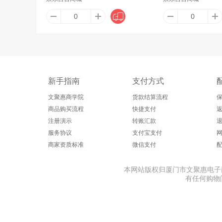
Artiart
澳芝曼
爱家（Al
新手指南
支付方式
奥派克（AOPIK）
奥邦
文聚惠商学院
货款结算流程
商品购买流程
快捷支付
返
注册演示
转账汇款
安燚
澳纽宝
ART
服务协议
支付宝支付
商家资质标准
微信支付
本网站版权归厦门市文聚惠电子商务股
爱普诗（Alpes d'Or）
Amino mason
爱迪
有任何购物问题
埃普（UP）
爱惠浦（Everpure）
爱