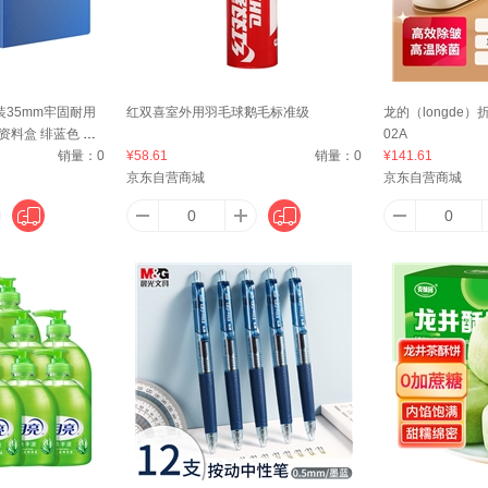
KER
安全牌（ANQUANPAI）
傲胜（OSIM）
爱他美（Aptamil）
安至
装35mm牢固耐用
红双喜室外用羽毛球鹅毛标准级
龙的（longde）
资料盒 绯蓝色 标
02A
PPLE）
A家家具
澳丹奴（AUDIANO）
爱步
爱
0
销量：
0
¥58.61
销量：
0
¥141.61
京东自营商城
京东自营商城
Arla）
阿沙姆
艾薇（AVIVI）
APP
阿道夫
阿迪达斯 （adidas）
澳雪（accen）
广佳
阿尔卑斯（alpenwater）
kang）
阿宝丽
爱宝（Aibao）
Angelamiao
AS 