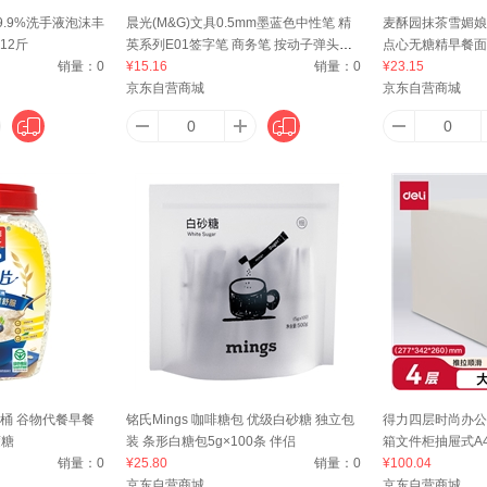
.9%洗手液泡沫丰
晨光(M&G)文具0.5mm墨蓝色中性笔 精
麦酥园抹茶雪媚娘
12斤
英系列E01签字笔 商务笔 按动子弹头水
点心无糖精早餐面
SHU）
安泰（antas）
安踏（ANTA）
安顾宜（ACTY）
阿
销量：
0
笔 医用处方笔 12支/盒AGP89703
¥15.16
销量：
0
¥23.15
京东自营商城
京东自营商城
艾美特（Airmate ）
Apple
傲玛（O·M PROUD HORSE）
阿里山
21
阿尔法蛋
AMAZFIT
安兴
爱
芬卡
爱必达（AIBIDA）
ANPOTO
安达露西
Ast
g桶 谷物代餐早餐
铭氏Mings 咖啡糖包 优级白砂糖 独立包
得力四层时尚办公
蔗糖
装 条形白糖包5g×100条 伴侣
箱文件柜抽屉式A
销量：
0
¥25.80
销量：
0
签学科试卷分类办
¥100.04
OKO
爱达力（Nactalia）
ABEPC
安娜苏（Anna sui）
埃微（i
京东自营商城
京东自营商城