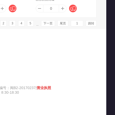
纳堡
AOC
爱博（AIBO）
2
3
4
5
下一页
尾页
跳转
...
eFlower
爱仕达（ASD）
阿依舍（ayishe）
MES
爱尚果兹
爱德华医生（Dr-lite）
闽B2-20170237|
营业执照
尔乐
安丹迪（Adandyish）
爱马仕（HERMES）
30-18:30
荟堂
AUSUM
奥斯邦（Ausbond）