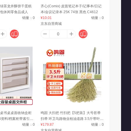
绿茶龙井酥饼干蛋糕
齐心(Comix) 皮面笔记本子/记事本/日记
包休闲零食品成人
本/会议记录本 25K 74张 黑色 C4612
榴哥
奥利奥（Oreo）
奥克斯
销量：
0
¥10.01
销量：
0
京东自营商城
阿里斯顿（ARISTON）
艾力生（ORISON）
奥妙
舒乐
爱时乐（Astick）
爱敬（AEKYUNG）
ree
昂来瑞特（Online netailers）
艾贝拉
桌书桌桌面收纳盒柜
鸣固 大扫把 竹扫把【5把装】大号笤帚
4资料/档案柜带索引标
扫帚 环卫马路物业柏油道路 3.5斤带叶竹
公用品白色
销量：
0
枝连体
¥179.87
销量：
0
wown）
艾惟诺（Aveeno）
AEY
京东自营商城