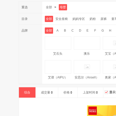
重选
全部
>
母婴
目录
全部
安全座椅
妈妈专区
奶粉
尿裤
童
品牌
全部
A
B
C
D
E
F
G
H
艾石头
澳乐
艾宝（A
艾谱（AIPU）
安思尔（Ansell）
奥家（A
显示
综合
成交量
价格
上架时间
奥洁娅（Aojieya）
Amercook
AM