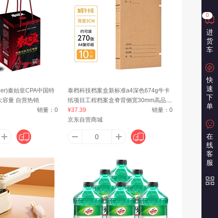
0
FLY
爱安特
安洁
进
货
车
墨绘
爱华
爱格
快
速
eer)秦始皇CPA中国特
泰档科技档案盒新标准a4深色674g牛卡
下
大容量 自营热销
纸项目工程档案盒脊背侧宽30mm高品质
单
ELL
爱得利（IVORY）
Avec Moi
销量：
0
【10个】TA01251
¥37.39
销量：
0
京东自营商城
在
线
venet）
ALL-JOINT
爱普生（EPSON）
客
服
一波
澳宝
奥丽思（AOLISI）