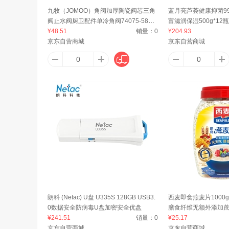
九牧（JOMOO）角阀加厚陶瓷阀芯三角
蓝月亮芦荟健康抑菌99
阀止水阀厨卫配件单冷角阀74075-580/1
富滋润保湿500g*12瓶
阿司倍鹭（ASVEL）
Aqara
奥速（A
C-1
¥48.51
销量：
0
¥204.93
京东自营商城
京东自营商城
阿芙（AFU）
A&T
呵美
艾比琪
A
a1
acer
奥利
朗科 (Netac) U盘 U335S 128GB USB3.
西麦即食燕麦片1000
0数据安全防病毒U盘加密安全优盘
膳食纤维无额外添加
¥241.51
销量：
0
¥25.17
Aekyung Age20's
安赛瑞
AK
京东自营商城
京东自营商城