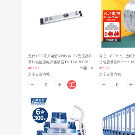
澳牧
AMP NETCONNECT
安科
AETEL
广
龙代 LED开关电源 220V转12V变压器灯
齐心（COMIX）透
带灯箱低压电源驱动器 DC12V-300W
打包胶带宽60mm*100y
AZT
安大叔
ANNA 
【京仓】
¥63.67
销量：
0
卷JP6010-6 6卷装可
¥59.72
京东自营商城
京东自营商城
艾杰普（JEPPE）
艾博菲（IBF）
奥
艾克（AIKE）
阿格利司（AGRIC）