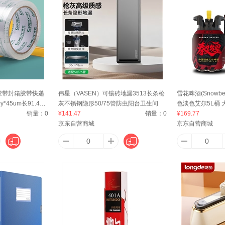
爱顿博格（AnthonBerg）
A-TIMES
安安金纯（A'Gensn）
安特达
AIR
博
安心
安步塔
AUKEY
爱
明胶带封箱胶带快递
伟星（VASEN）可镶砖地漏3513长条枪
雪花啤酒(Snowb
*45um长91.4米/
灰不锈钢隐形50/75管防虫阳台卫生间
色淡色艾尔5L桶 
BELLA
AJI
ASAT
auratic
ANS
定制
销量：
0
¥141.47
销量：
0
¥169.77
京东自营商城
京东自营商城
友
AUCS
爱博翔
奥士达（OASTAR）
艾唯倪（i
AA网（AA SKINCARE）
艾普康（ApaCare）
爱思贝（EARTH'S BEST）
ALICE
阿