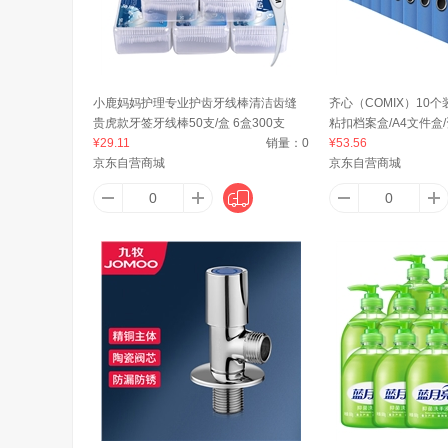
阿姆斯
奥赛
AN
小鹿妈妈护理专业护齿牙线棒清洁齿缝
齐心（COMIX）10个
贵虎款牙签牙线棒50支/盒 6盒300支
粘扣档案盒/A4文件盒/
安沃运
广乐
苹果（A
¥29.11
销量：
0
签 办公用品EA1001-1
¥53.56
京东自营商城
京东自营商城
阿德勒
爱康
阿尔乐（
阿道夫
安扣（ANKOU）
安慕斯（Anmous）
Allgll
奥康（Ao