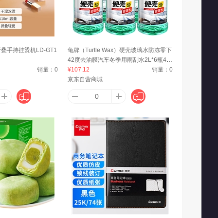
防护
奥佳华
爱普生
折叠手持挂烫机LD-GT1
龟牌（Turtle Wax）硬壳玻璃水防冻零下
42度去油膜汽车冬季用雨刮水2L*6瓶40
仕达
澳芝曼（G＆M）
爱快（iKuai）
销量：
0
83-6
¥107.12
销量：
0
京东自营商城
.蒂姆森
阿道夫·蒂姆森
爱之旅
奥伦纳素（Erno Laszlo）
澳格菲（ORGEFY）
奥尼捷
ONE
Andrea
AP