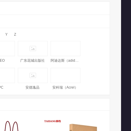
Y
Z
EO
广东花城出版社
阿迪达斯（adidas）
PC
安德逸品
安科瑞（Acrel）
安巧象（ANQIAOXIANG）
爱涂图（Artoop）
阿拉丁（aladdin）