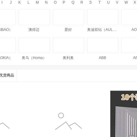
I
J
K
L
M
N
O
P
Q
R
S
T
U
V
W
X
IBAO）
澳得迈
爱好
奥迪双钻（AULDEY）
AO
OKIA）
奥马（Homa）
奥利奥
ABB
A
无货商品
IRO
阿尼玛卿（Anemaqen）
澳丝（AUSSIE）
澳瑞德
爱顿博格（AnthonBerg）
A-TIMES
安安金纯（A'Gensn）
安特达
AIR