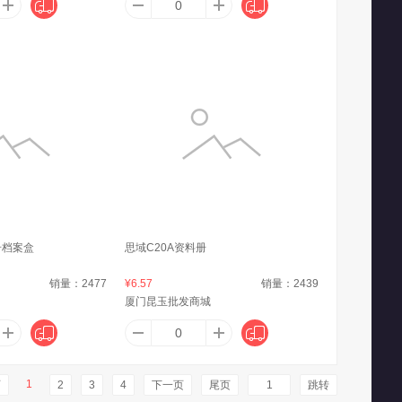
阿里斯顿（ARISTON）
艾力生（ORISON）
奥妙
舒乐
爱时乐（Astick）
爱敬（AEKYUNG）
ree
昂来瑞特（Online netailers）
艾贝拉
号档案盒
思域C20A资料册
销量：
2477
¥6.57
销量：
2439
wown）
艾惟诺（Aveeno）
AEY
厦门昆玉批发商城
纳堡
AOC
爱博（AIBO）
1
页
2
3
4
下一页
尾页
跳转