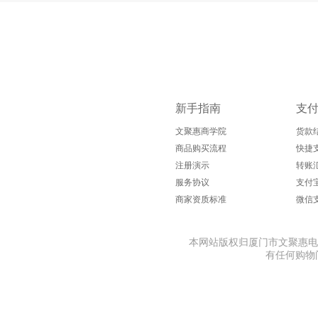
奥派克（AOPIK）
奥邦
安燚
澳纽宝
ART
新手指南
支
文聚惠商学院
货款
商品购买流程
快捷
注册演示
转账
爱普诗（Alpes d'Or）
Amino mason
爱迪
服务协议
支付
商家资质标准
微信
埃普（UP）
爱惠浦（Everpure）
爱
本网站版权归厦门市文聚惠电子商务
有任何购物问题
爱宝适
安吉尔