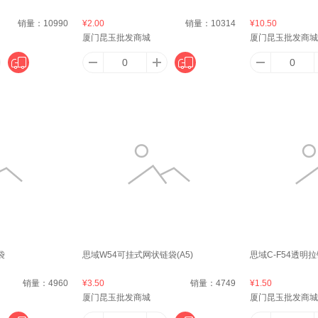
PPLE）
A家家具
澳丹奴（AUDIANO）
爱步
爱
销量：
10990
¥2.00
销量：
10314
¥10.50
厦门昆玉批发商城
厦门昆玉批发商城
Arla）
阿沙姆
艾薇（AVIVI）
APP
阿道夫
阿迪达斯 （adidas）
澳雪（accen）
广佳
阿尔卑斯（alpenwater）
kang）
阿宝丽
爱宝（Aibao）
Angelamiao
AS 
袋
思域W54可挂式网状链袋(A5)
思域C-F54透明拉
SHU）
安泰（antas）
安踏（ANTA）
安顾宜（ACTY）
阿
销量：
4960
¥3.50
销量：
4749
¥1.50
厦门昆玉批发商城
厦门昆玉批发商城