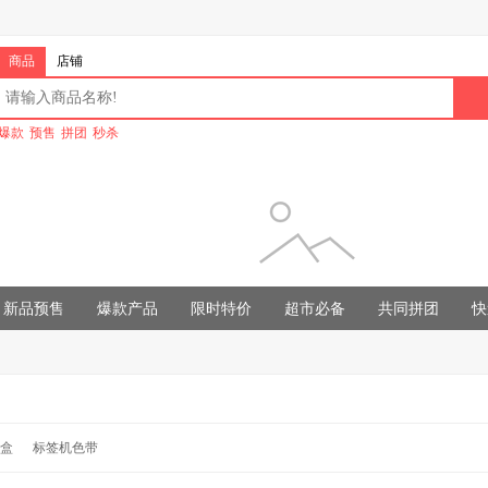
商品
店铺
爆款
预售
拼团
秒杀
新品预售
爆款产品
限时特价
超市必备
共同拼团
快
粉盒
标签机色带