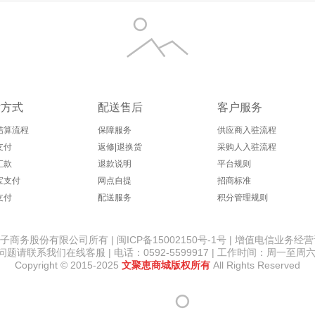
奥朴兰诗（Oripurus）
敖东
奥林丹
爱慕（Aimer）
ALittl
OOLS
艾尚燕（AISAN BIRD'S NEST）
安睡宝（SOMERELLE）
Ahava
AS
付方式
配送售后
客户服务
结算流程
保障服务
供应商入驻流程
支付
返修|退换货
采购人入驻流程
汇款
退款说明
平台规则
威克
爱柯部落
AOLANLA
艾美特（AIRMATE）
安
宝支付
网点自提
招商标准
支付
配送服务
积分管理规则
帝人
安热沙（Anessa）
爱伽丝（Ajuste）
爱戈德（aigede）
安
股份有限公司所有 | 闽ICP备15002150号-1号 | 增值电信业务经营许
请联系我们在线客服 | 电话：0592-5599917 | 工作时间：周一至周六 8:
Copyright © 2015-2025
文聚恵商城版权所有
All Rights Reserved
安德玛（UNDERARMOUR）
爱必居
广州酒家
爱伽丝
安