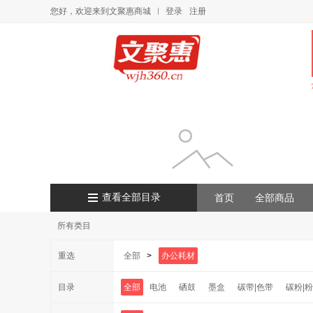
您好，欢迎来到文聚惠商城
登录
注册
查看全部目录
首页
全部商品
所有类目
重选
全部
>
办公耗材
目录
全部
电池
硒鼓
墨盒
碳带|色带
碳粉|