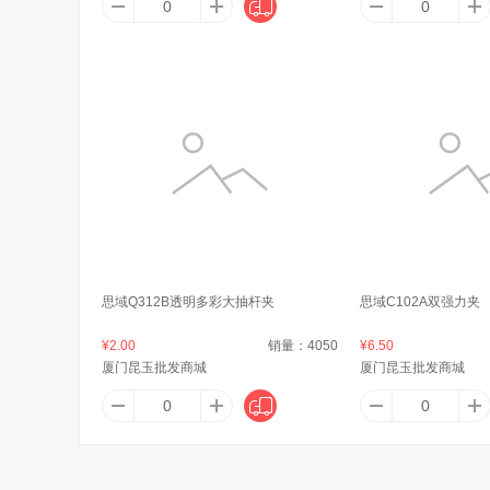
阿芙（AFU）
A&T
呵美
艾比琪
A
a1
acer
奥利
思域Q312B透明多彩大抽杆夹
思域C102A双强力夹
¥2.00
销量：
4050
¥6.50
Aekyung Age20's
安赛瑞
AK
厦门昆玉批发商城
厦门昆玉批发商城
Artiart
澳芝曼
爱家（Al