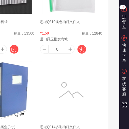
墨绘
爱华
爱格
0
进
资料袋
思域Q310实色抽杆文件夹
货
车
ELL
爱得利（IVORY）
Avec Moi
销量：
13560
¥1.50
销量：
12840
厦门昆玉批发商城
快
速
下
venet）
ALL-JOINT
爱普生（EPSON）
单
在
线
一波
澳宝
奥丽思（AOLISI）
客
服
防护
奥佳华
爱普生
案盒(3寸)
思域Q314多彩抽杆文件夹