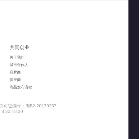
eFlower
爱仕达（ASD）
阿依舍（ayishe）
MES
爱尚果兹
爱德华医生（Dr-lite）
共同创业
关于我们
城市合伙人
品牌商
尔乐
安丹迪（Adandyish）
爱马仕（HERMES）
供应商
商品发布流程
荟堂
AUSUM
奥斯邦（Ausbond）
可证编号：闽B2-20170237
30-18:30
华
爱贝迪拉（AIBEDILA）
Aerogard 澳乐家