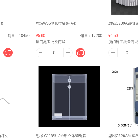
博
安心
安步塔
AUKEY
爱
件套
思域W56网状拉链袋(A4)
思域C209A钮扣
BELLA
AJI
ASAT
auratic
ANS
销量：
18450
¥5.60
销量：
17280
¥1.50
厦门昆玉批发商城
厦门昆玉批发商城
友
AUCS
爱博翔
奥士达（OASTAR）
艾唯倪（i
AA网（AA SKINCARE）
艾普康（ApaCare）
爱思贝（EARTH'S BEST）
ALICE
阿
KER
安全牌（ANQUANPAI）
傲胜（OSIM）
爱他美（Aptamil）
安至
抽杆夹
思域 C118竖式透明立体缠绳袋
思域C828A加厚档