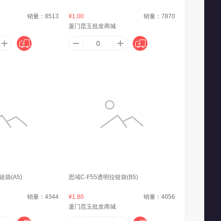
仕达
澳芝曼（G＆M）
爱快（iKuai）
销量：
8513
¥1.00
销量：
7870
厦门昆玉批发商城
.蒂姆森
阿道夫·蒂姆森
爱之旅
奥伦纳素（Erno Laszlo）
澳格菲（ORGEFY）
奥尼捷
ONE
Andrea
AP
链袋(A5)
思域C-F55透明拉链袋(B5)
榴哥
奥利奥（Oreo）
奥克斯
销量：
4344
¥1.80
销量：
4056
厦门昆玉批发商城