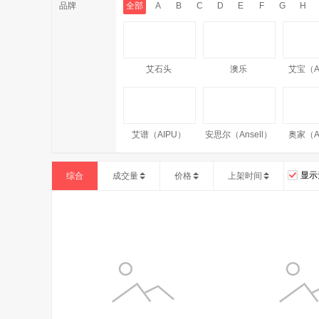
品牌
全部
A
B
C
D
E
F
G
H
艾石头
澳乐
艾宝（A
艾谱（AIPU）
安思尔（Ansell）
奥家（A
显示
综合
成交量
价格
上架时间
奥洁娅（Aojieya）
Amercook
AM
澳牧
AMP NETCONNECT