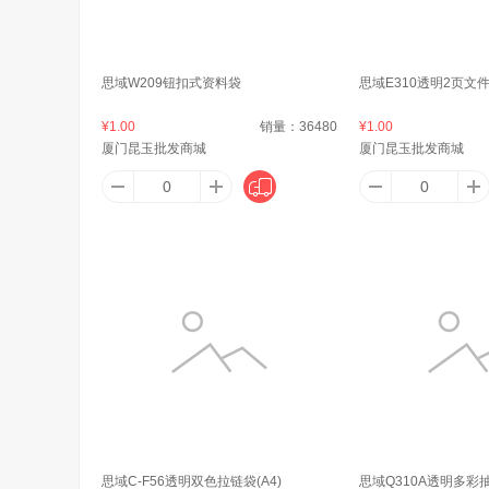
安科
AETEL
广
思域W209钮扣式资料袋
思域E310透明2页文
AZT
安大叔
ANNA 
¥1.00
销量：
36480
¥1.00
厦门昆玉批发商城
厦门昆玉批发商城
艾杰普（JEPPE）
艾博菲（IBF）
奥
艾克（AIKE）
阿格利司（AGRIC）
阿姆斯
奥赛
AN
思域C-F56透明双色拉链袋(A4)
思域Q310A透明多彩