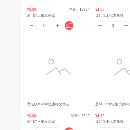
安沃运
广乐
苹果（A
¥2.00
销量：
12804
¥1.50
厦门昆玉批发商城
厦门昆玉批发商城
阿德勒
爱康
阿尔乐（
阿道夫
安扣（ANKOU）
安慕斯（Anmous）
Allgll
奥康（Ao
思域QW324A拉边杆文件夹
思域C220钮扣式资料
阿司倍鹭（ASVEL）
Aqara
奥速（A
¥3.00
销量：
5640
¥1.50
厦门昆玉批发商城
厦门昆玉批发商城