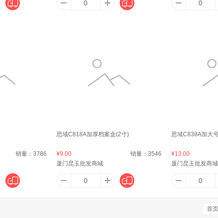
艾美特（Airmate ）
Apple
傲玛（O·M PROUD HORSE）
阿里山
21
阿尔法蛋
AMAZFIT
安兴
爱
芬卡
爱必达（AIBIDA）
ANPOTO
安达露西
Ast
思域C818A加厚档案盒(2寸)
思域C838A加大
销量：
3786
¥9.00
销量：
3546
¥13.00
OKO
爱达力（Nactalia）
ABEPC
安娜苏（Anna sui）
埃微（i
厦门昆玉批发商城
厦门昆玉批发商城
lJoy）
安可新
安宝笛
艾君（Ajun）
广百
首