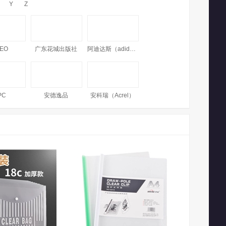
Y
Z
EO
广东花城出版社
阿迪达斯（adidas）
PC
安德逸品
安科瑞（Acrel）
安巧象（ANQIAOXIANG）
爱涂图（Artoop）
阿拉丁（aladdin）
FLY
爱安特
安洁