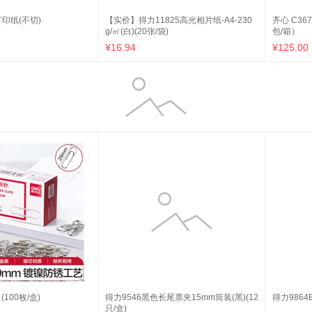
打印纸(不切)
【实价】得力11825高光相片纸-A4-230
齐心 C367
g/㎡(白)(20张/袋)
包/箱）
¥16.94
¥125.00
(100枚/盒)
得力9546黑色长尾票夹15mm筒装(黑)(12
得力9864
只/盒)