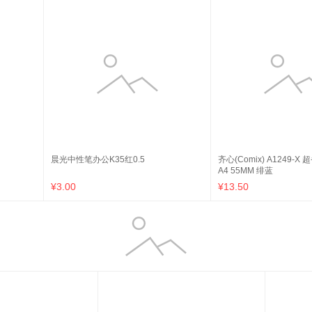
晨光中性笔办公K35红0.5
齐心(Comix) A1249-X
A4 55MM 绯蓝
¥3.00
¥13.50