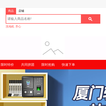
商品
店铺
洗地机
齐心
限时特价
共同拼团
限时抢购
快速下单