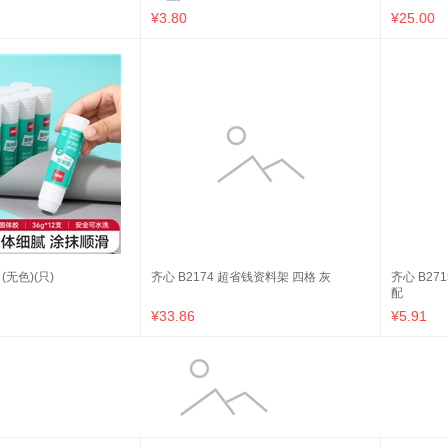
¥3.80
¥25.00
(无色)(只)
齐心 B2174 超省钱资料架 四格 灰
齐心 B27
配
¥33.86
¥5.91