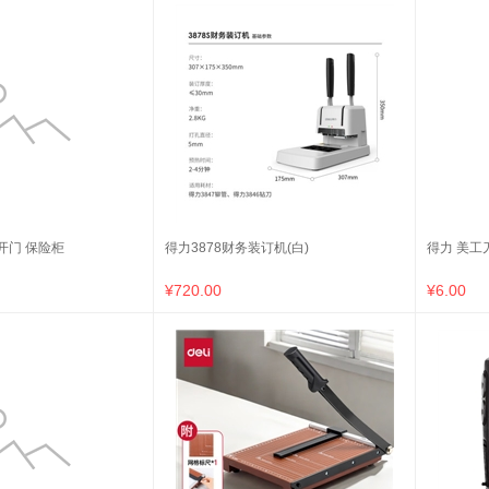
开门 保险柜
得力3878财务装订机(白)
得力 美工刀
¥720.00
¥6.00