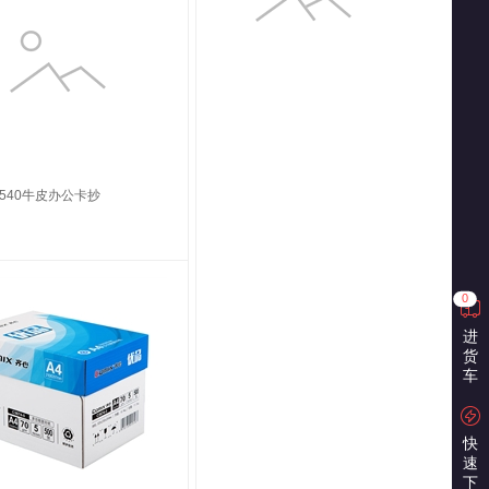
540牛皮办公卡抄
0
进
货
车
快
速
下