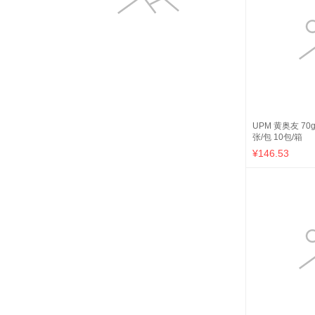
UPM 黄奥友 70g
张/包 10包/箱
¥146.53