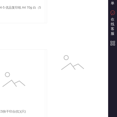
单
4-5 优品复印纸 A4 70g 白（5
在
线
客
服
ES快干印台(红)(只)