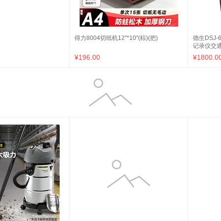
得力8004切纸机12"*10"(棕)(把)
德生DSJ
记录仪交
像机
¥196.00
¥1800.0