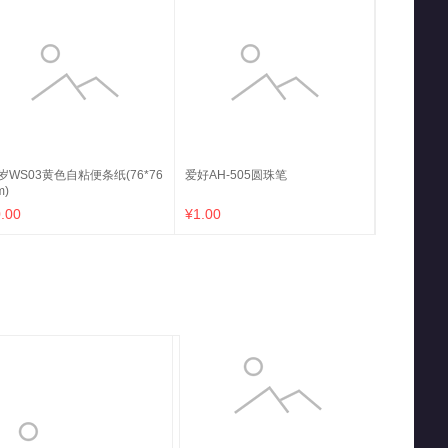
岁WS03黄色自粘便条纸(76*76
爱好AH-505圆珠笔
m)
.00
¥1.00