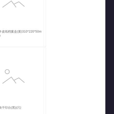
牛皮纸档案盒(黄)310*220*50m
)
快干印台(黑)(只)