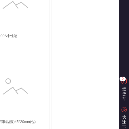
000A中性笔
0
进
货
车
快
百事帖(混)45*20mm(包)
速
下