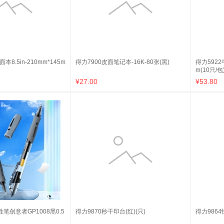
本8.5in-210mm*145m
得力7900皮面笔记本-16K-80张(黑)
得力5922
m(10只/包
¥27.00
¥53.80
笔创意者GP1008黑0.5
得力9870秒干印台(红)(只)
得力9864