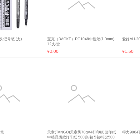
头记号笔 (支)
宝克（BAOKE）PC1048中性笔(1.0mm)
爱好AH-2
12支/盒
¥0.00
¥1.50
珠笔
天章(TANGO)天章风70gA4打印纸 复印纸
得力9064
中档品质款打印纸 500张/包 5包/箱(2500