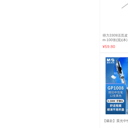
得力3309活页皮面
m-100张(混)(本)
¥59.80
【爆款】晨光中性