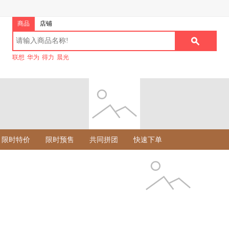
商品
店铺
联想
华为
得力
晨光
限时特价
限时预售
共同拼团
快速下单