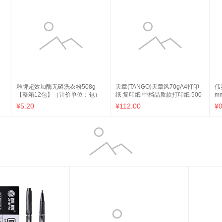
雕牌超效加酶无磷洗衣粉508g
天章(TANGO)天章风70gA4打印
伟
【整箱12包】（计价单位：包）
纸 复印纸 中档品质款打印纸 500
m
张/包 5包/箱(2500张)
¥5.20
¥112.00
¥0