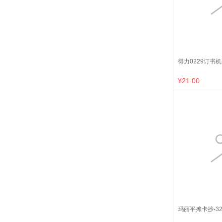
得力0229订书机
¥21.00
玛丽平摊卡抄-32