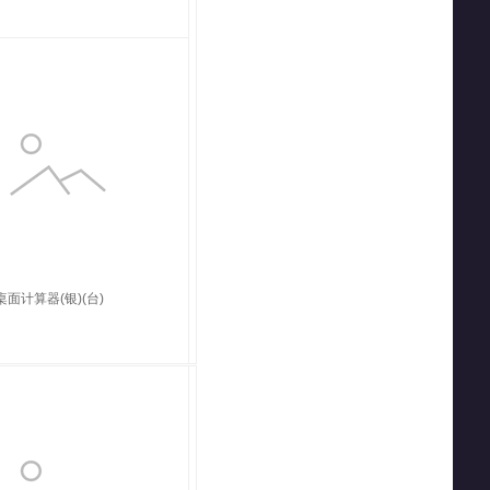
桌面计算器(银)(台)