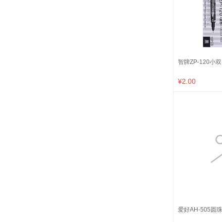
智牌ZP-120小双
¥2.00
爱好AH-505圆