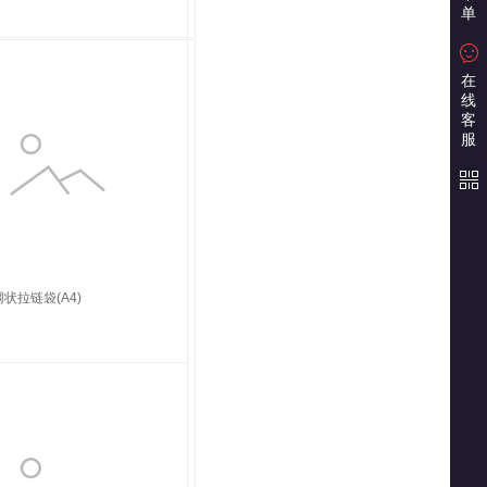
单
在
线
客
服
状拉链袋(A4)