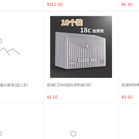
张)
¥112.00
¥6.40
逸白板笔(蓝) (支)
思域C209A钮扣资料袋18C
思域W56网
¥1.50
¥5.60