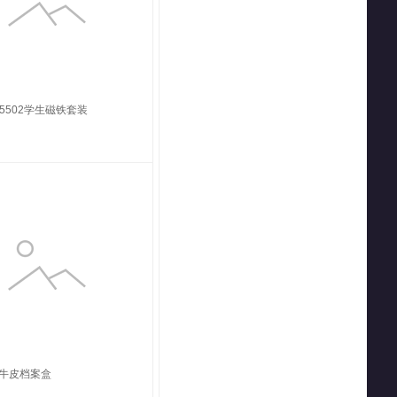
-5502学生磁铁套装
分牛皮档案盒