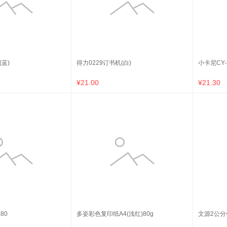
(蓝)
得力0229订书机(白)
小卡尼CY
¥21.00
¥21.30
80
多姿彩色复印纸A4(浅红)80g
文源2公